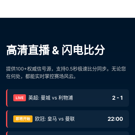
高清直播 & 闪电比分
提供100+权威信号源，支持0.5秒极速比分同步。无论您
在何处，都能实时掌控赛场风云。
2 - 1
英超: 曼城 vs 利物浦
LIVE
22:00
欧冠: 皇马 vs 曼联
即将开始