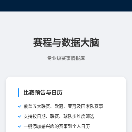
赛程与数据大脑
专业级赛事情报库
比赛预告与日历
覆盖五大联赛、欧冠、亚冠及国家队赛事
支持按日期、联赛、球队多维度筛选
一键添加感兴趣的赛事到个人日历