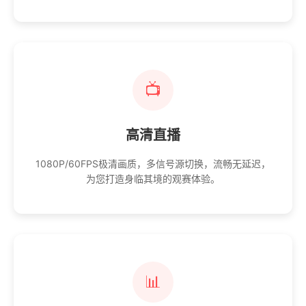
📺
高清直播
1080P/60FPS极清画质，多信号源切换，流畅无延迟，
为您打造身临其境的观赛体验。
📊