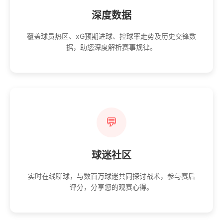
深度数据
覆盖球员热区、xG预期进球、控球率走势及历史交锋数
据，助您深度解析赛事规律。
💬
球迷社区
实时在线聊球，与数百万球迷共同探讨战术，参与赛后
评分，分享您的观赛心得。