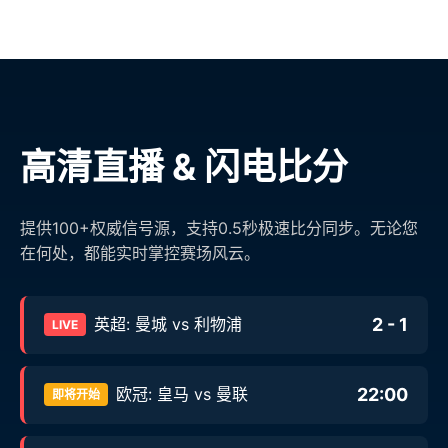
高清直播 & 闪电比分
提供100+权威信号源，支持0.5秒极速比分同步。无论您
在何处，都能实时掌控赛场风云。
2 - 1
英超: 曼城 vs 利物浦
LIVE
22:00
欧冠: 皇马 vs 曼联
即将开始