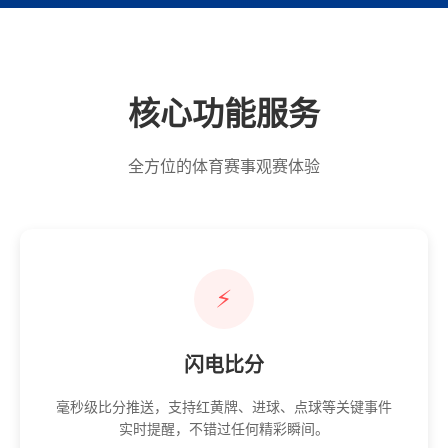
核心功能服务
全方位的体育赛事观赛体验
⚡
闪电比分
毫秒级比分推送，支持红黄牌、进球、点球等关键事件
实时提醒，不错过任何精彩瞬间。