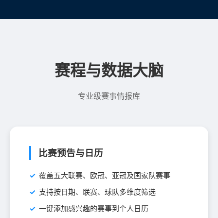
赛程与数据大脑
专业级赛事情报库
比赛预告与日历
覆盖五大联赛、欧冠、亚冠及国家队赛事
支持按日期、联赛、球队多维度筛选
一键添加感兴趣的赛事到个人日历